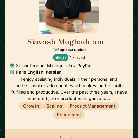
Siavash Moghaddam
🇸🇪
Réponse rapide
5,0
(17 avis)
Senior Product Manager chez
PayPal
Parle
English, Persian
I enjoy assisting individuals in their personal and
professional development, which makes me feel both
fulfilled and productive. Over the past three years, I have
mentored junior product managers and…
Growth
Scaling
Product Management
Refinement