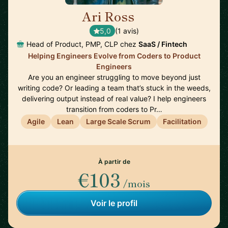
Ari Ross
🇺🇸
5,0
(1 avis)
Head of Product, PMP, CLP chez
SaaS / Fintech
Helping Engineers Evolve from Coders to Product
Engineers
Are you an engineer struggling to move beyond just
writing code? Or leading a team that’s stuck in the weeds,
delivering output instead of real value? I help engineers
transition from coders to Pr…
Agile
Lean
Large Scale Scrum
Facilitation
À partir de
€103
/mois
Voir le profil