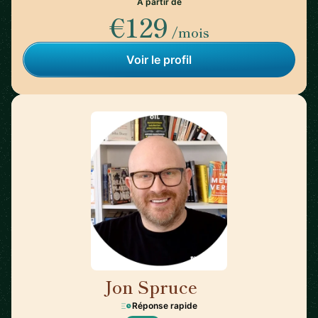
À partir de
€129
/mois
Voir le profil
Jon Spruce
🇬🇧
Réponse rapide