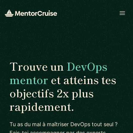
Open
Trouve un
DevOps
mentor
et atteins tes
objectifs 2x plus
rapidement.
Tu as du mal à maîtriser DevOps tout seul ?
Fais-toi accompagner par des experts