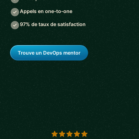
Appels en one-to-one
97% de taux de satisfaction
Trouve un DevOps mentor
5 out of 5 stars