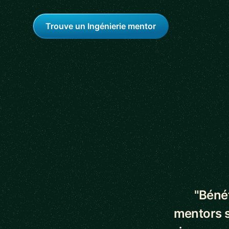
Trouve un Ingénierie mentor
5 out of 5 star
"Bénéf
mentors s