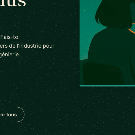
 Fais-toi
rs de l'industrie pour
énierie.
rir tous