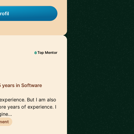
rofil
Top Mentor
5 years in Software
xperience. But I am also
re years of experience. I
gine…
ment