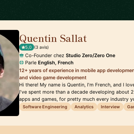
Quentin Sallat
🇨🇦
5,0
(3 avis)
Co-Founder chez
Studio Zero/Zero One
Parle
English, French
12+ years of experience in mobile app developme
and video game development
Hi there! My name is Quentin, I'm French, and I lov
I've spent more than a decade developing about 
apps and games, for pretty much every industry 
Software Engineering
Analytics
Interview
Ga