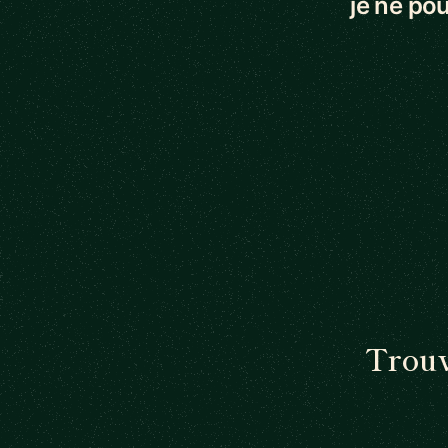
je ne pou
Trouv