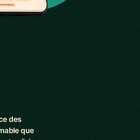
nce des
imable que