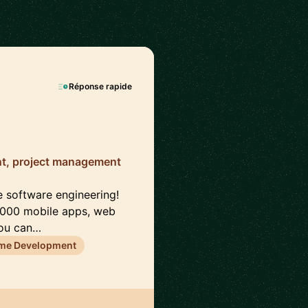
Réponse rapide
nt, project management
e software engineering!
2000 mobile apps, web
you can…
me Development