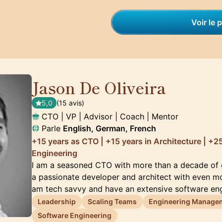
Voir le p
Jason De Oliveira
🇫🇷
5,0
(15 avis)
CTO | VP | Advisor | Coach | Mentor
Parle
English, German, French
+15 years as CTO | +15 years in Architecture | +2
Engineering
I am a seasoned CTO with more than a decade of e
a passionate developer and architect with even mo
am tech savvy and have an extensive software en
Leadership
Scaling Teams
Engineering Manage
Software Engineering