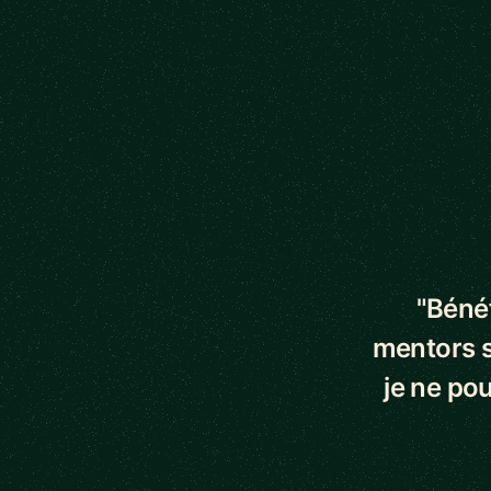
5 out of 5 star
"Bénéf
mentors s
je ne pou