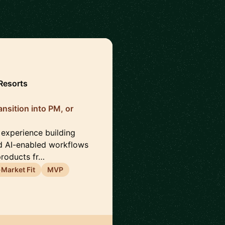
Resorts
nsition into PM, or
 experience building
d AI-enabled workflows
products fr…
Market Fit
MVP