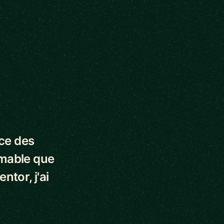
nce des
imable que
ntor, j'ai