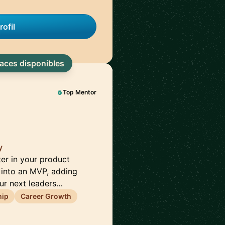
rofil
laces disponibles
Top Mentor
y
er in your product
 into an MVP, adding
ur next leaders…
hip
Career Growth