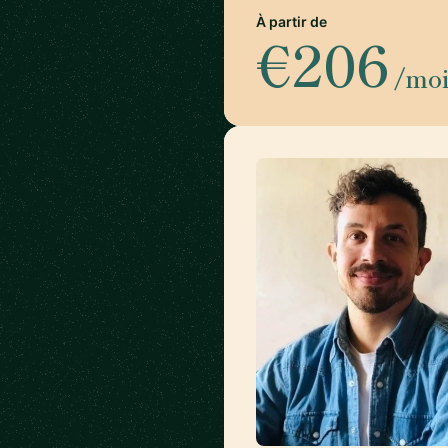
À partir de
€206
/mo