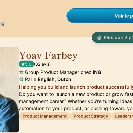
Voir le p
is
Plus que 2 p
Yoav Farbey
🇳🇱
5,0
(32 avis)
Group Product Manager chez
ING
Parle
English, Dutch
Helping you build and launch product successfull
Do you want to launch a new product or grow fast
management career? Whether you’re turning ideas
automation to your product, or pushing toward yo
Product Management
Product Strategy
Leaders