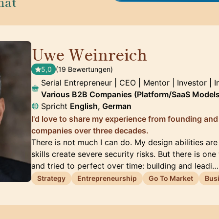
nat
Uwe Weinreich
🇩🇪
5,0
(19 Bewertungen)
Serial Entrepreneur | CEO | Mentor | Investor | 
Various B2B Companies (Platform/SaaS Models
Spricht
English, German
I'd love to share my experience from founding and
companies over three decades.
There is not much I can do. My design abilities ar
skills create severe security risks. But there is on
and tried to perfect over time: building and leadi…
Strategy
Entrepreneurship
Go To Market
Bus