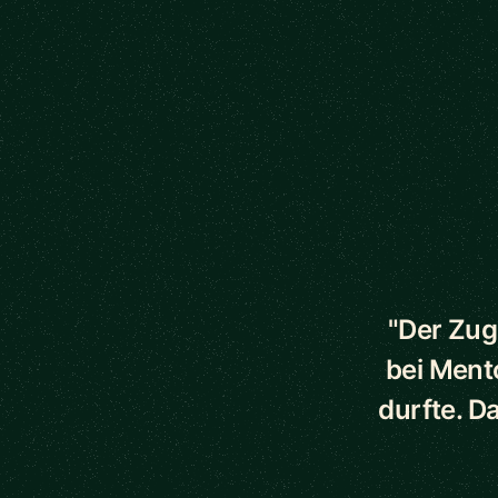
5 out of 5 star
"Der Zug
bei Ment
durfte. D