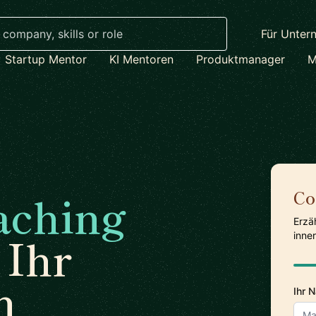
Für Unter
Startup Mentor
KI Mentoren
Produktmanager
M
aching
Co
Erzä
 Ihr
inne
n
Ihr 