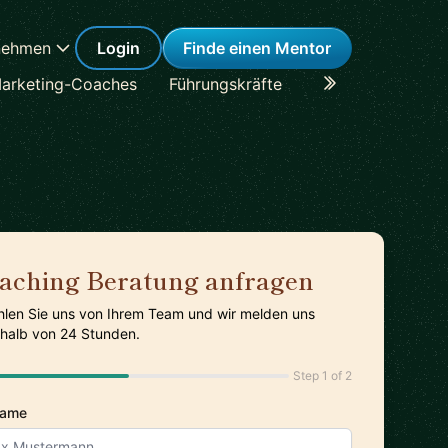
nehmen
Login
Finde einen Mentor
arketing-Coaches
Führungskräfte
Karriere-Coaches
aching Beratung anfragen
hlen Sie uns von Ihrem Team und wir melden uns
rhalb von 24 Stunden.
Step 1 of 2
Name