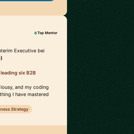
Top Mentor
Interim Executive bei
)
 leading six B2B
e lousy, and my coding
e thing I have mastered
iness Strategy