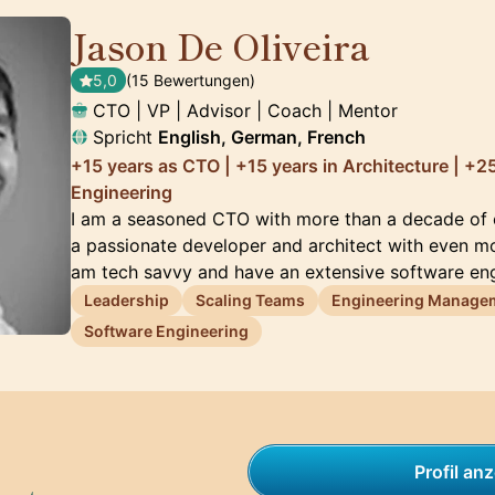
Jason De Oliveira
🇫🇷
5,0
(15 Bewertungen)
CTO | VP | Advisor | Coach | Mentor
Spricht
English, German, French
+15 years as CTO | +15 years in Architecture | +2
Engineering
I am a seasoned CTO with more than a decade of e
a passionate developer and architect with even mo
am tech savvy and have an extensive software en
Leadership
Scaling Teams
Engineering Manage
Software Engineering
Profil an