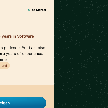
Top Mentor
5 years in Software
xperience. But I am also
re years of experience. I
gine…
ment
zeigen