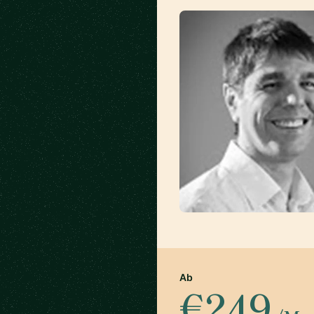
Ab
€249