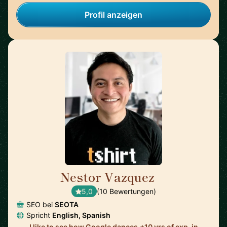
Profil anzeigen
Nestor Vazquez
🇺🇸
5,0
(10 Bewertungen)
SEO bei
SEOTA
Spricht
English, Spanish
I like to see how Google dances.+10 yrs of exp. in