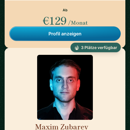
Ab
€129
/Monat
Profil anzeigen
3 Plätze verfügbar
Maxim Zubarev
🇩🇪