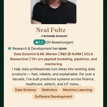
Neal Fultz
🇺🇸
Schnelle Antwort
5,0
(20 Bewertungen)
Research & Development bei
njnm
Data Scientist & ML Mentor | R&D @ NJNM | UCLA
Researcher | 10+ yrs applied modeling, pipelines, and
mentoring
I help data professionals turn ideas into working data
products — fast, reliable, and explainable. For over a
decade, I’ve built predictive systems across finance,
healthcare, adtech, and IoT manu…
Data Science
Statistics
Machine Learning
Software Development