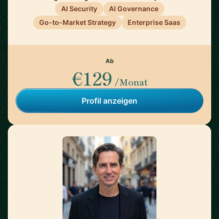
AI Security
AI Governance
Go-to-Market Strategy
Enterprise Saas
Ab
€129
/Monat
Profil anzeigen