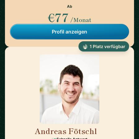
Ab
€77
/Monat
Profil anzeigen
1 Platz verfügbar
Andreas Fötschl
🇦🇹