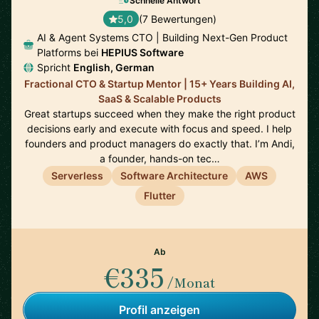
Schnelle Antwort
5,0
(7 Bewertungen)
AI & Agent Systems CTO | Building Next-Gen Product
Platforms bei
HEPIUS Software
Spricht
English, German
Fractional CTO & Startup Mentor | 15+ Years Building AI,
SaaS & Scalable Products
Great startups succeed when they make the right product
decisions early and execute with focus and speed. I help
founders and product managers do exactly that. I’m Andi,
a founder, hands-on tec…
Serverless
Software Architecture
AWS
Flutter
Ab
€335
/Monat
Profil anzeigen