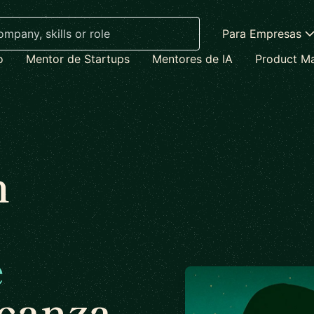
Para Empresas
o
Mentor de Startups
Mentores de IA
Product M
n
e
lcanza