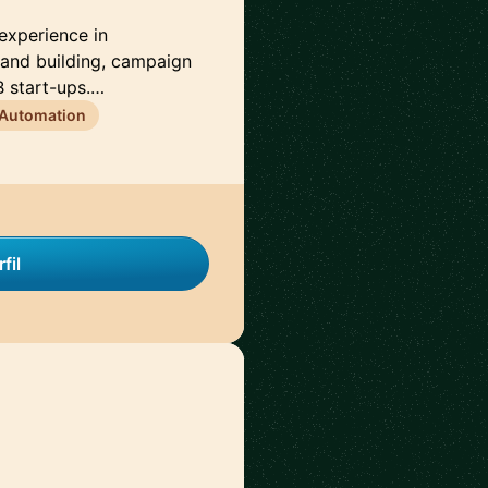
 experience in
brand building, campaign
 start-ups.…
 Automation
fil