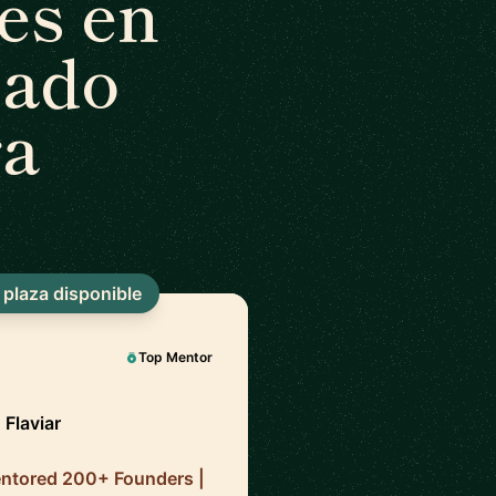
es en
cado
ra
 plaza disponible
Top Mentor
 Flaviar
entored 200+ Founders |