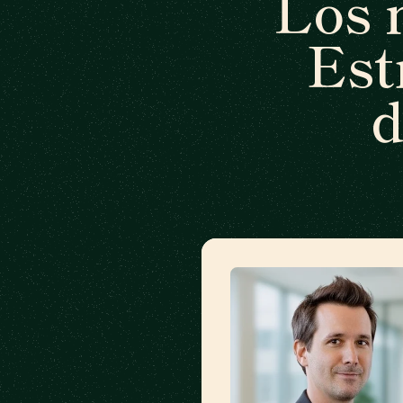
Los 
Est
d