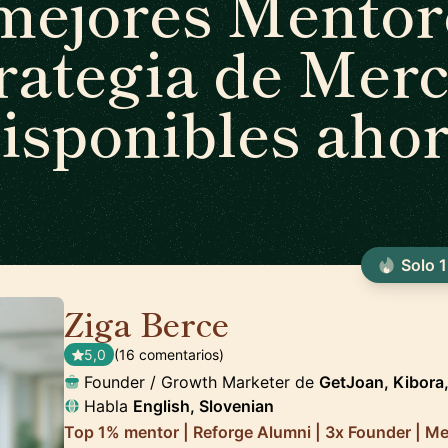
mejores Mentor
rategia de Mer
isponibles aho
Solo 1
Ziga Berce
🇸🇮
5,0
(16 comentarios)
Founder / Growth Marketer de
GetJoan, Kibora,
Habla
English, Slovenian
Top 1% mentor | Reforge Alumni | 3x Founder | M