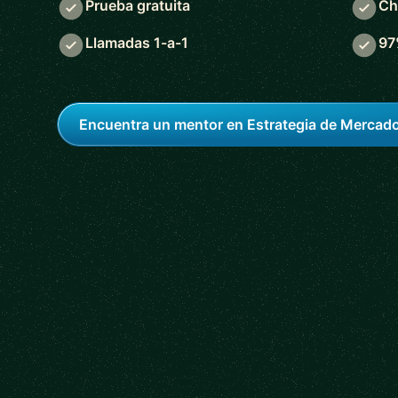
Prueba gratuita
Ch
Llamadas 1-a-1
97
Encuentra un mentor en Estrategia de Mercad
5 out of 5 star