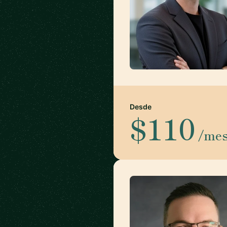
Desde
$110
/me