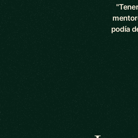
"Tener
mentor
podía d