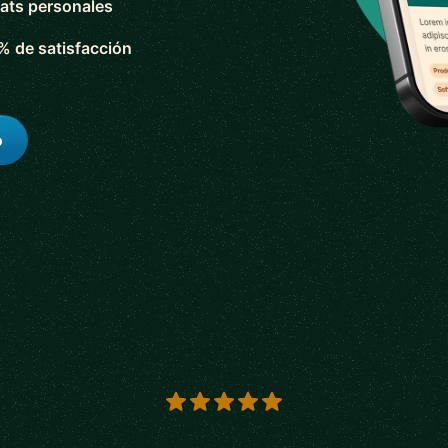
ats personales
% de satisfacción
o
s