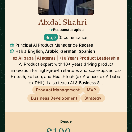
Abidal Shahri
🇩🇪
Respuesta rápida
5,0
(6 comentarios)
Principal AI Product Manager de
Recare
Habla
English, Arabic, German, Spanish
ex Alibaba | AI agents | +10 Years Product Leadership
AI Product expert with 10+ years driving product
innovation for high-growth startups and scale-ups across
Fintech, EdTech, and HealthTech (ex Aramco, ex Alibaba,
ex DHL). I also teach AI & Business S…
Product Management
MVP
Business Development
Strategy
Desde
$100