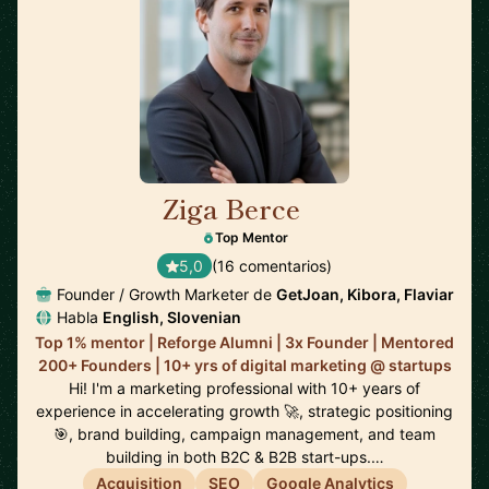
Ziga Berce
🇸🇮
Top Mentor
5,0
(16 comentarios)
Founder / Growth Marketer de
GetJoan, Kibora, Flaviar
Habla
English, Slovenian
Top 1% mentor | Reforge Alumni | 3x Founder | Mentored
200+ Founders | 10+ yrs of digital marketing @ startups
Hi! I'm a marketing professional with 10+ years of
experience in accelerating growth 🚀, strategic positioning
🎯, brand building, campaign management, and team
building in both B2C & B2B start-ups.…
Acquisition
SEO
Google Analytics