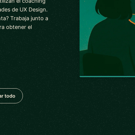
ilizan el coaching
dades de UX Design.
a? Trabaja junto a
ra obtener el
ar todo