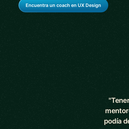
Encuentra un coach en UX Design
5 out of 5 star
"Tener
mentor
podía d