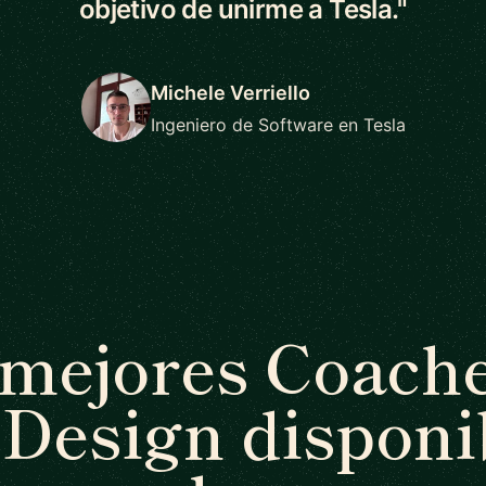
objetivo de unirme a Tesla."
Michele Verriello
Ingeniero de Software en Tesla
 mejores Coache
Design disponi