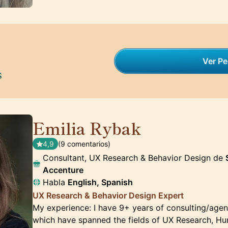
Ver Per
s
Emilia Rybak
🇺🇸
4,9
(9 comentarios)
Consultant, UX Research & Behavior Design de
Accenture
Habla
English, Spanish
UX Research & Behavior Design Expert
My experience: I have 9+ years of consulting/age
which have spanned the fields of UX Research, H