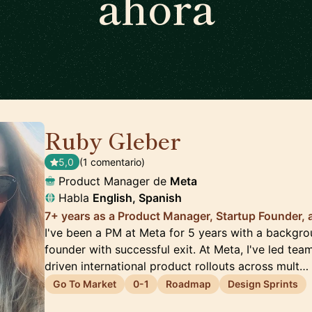
ahora
Ruby Gleber
🇺🇸
5,0
(1 comentario)
Product Manager de
Meta
Habla
English, Spanish
7+ years as a Product Manager, Startup Founder,
I've been a PM at Meta for 5 years with a backgro
founder with successful exit. At Meta, I've led te
driven international product rollouts across mult…
Go To Market
0-1
Roadmap
Design Sprints