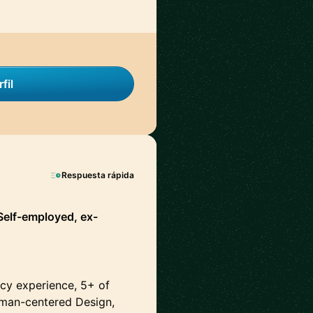
fil
Respuesta rápida
Self-employed, ex-
ncy experience, 5+ of
uman-centered Design,