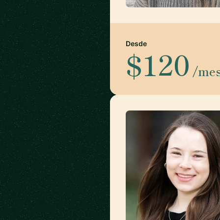
Desde
$120
/me