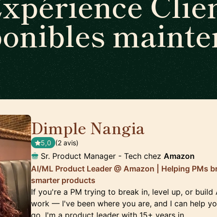
xpérience Clie
ponibles mainte
Dimple Nangia
🇺🇸
5,0
(2 avis)
Sr. Product Manager - Tech chez
Amazon
AI/ML Product Leader @ Amazon | Helping PMs brea
smarter products
If you're a PM trying to break in, level up, or build
work — I've been where you are, and I can help y
go. I'm a product leader with 15+ years in …