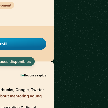
lopment
rofil
laces disponibles
Réponse rapide
arbucks, Google, Twitter
e about mentoring young
y marketing & digital