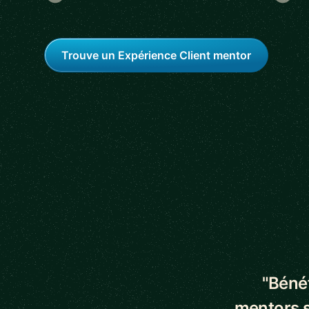
Trouve un Expérience Client mentor
5 out of 5 star
"Bénéf
mentors s