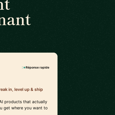
nt
nant
Réponse rapide
k in, level up & ship
 AI products that actually
ou get where you want to