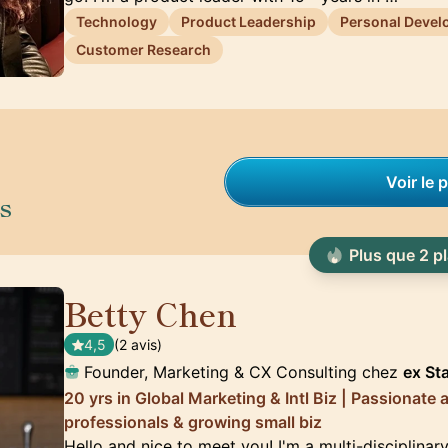
Technology
Product Leadership
Personal Deve
Customer Research
Voir le p
s
Plus que 2 p
Betty Chen
🇸🇬
4,5
(2 avis)
Founder, Marketing & CX Consulting chez
ex St
20 yrs in Global Marketing & Intl Biz | Passionat
professionals & growing small biz
Hello and nice to meet you! I'm a multi-disciplinar