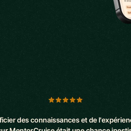
s
icier des connaissances et de l'expérie
ur MentorCruise était une chance inest