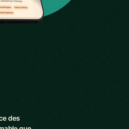
nce des
imable que