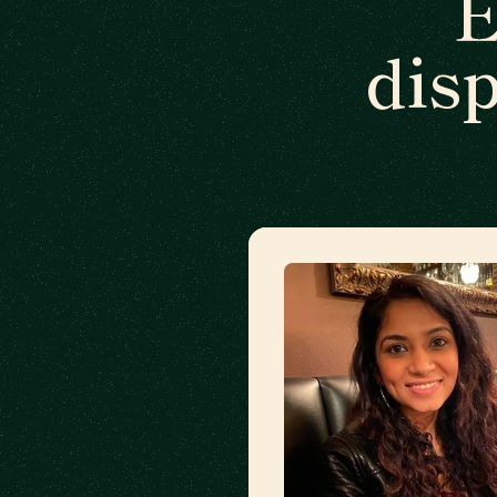
E
dis