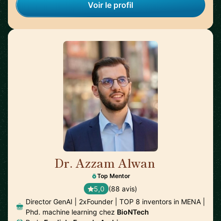
Voir le profil
Dr. Azzam Alwan
🇺🇸
Top Mentor
5,0
(88 avis)
Director GenAI | 2xFounder | TOP 8 inventors in MENA |
Phd. machine learning chez
BioNTech