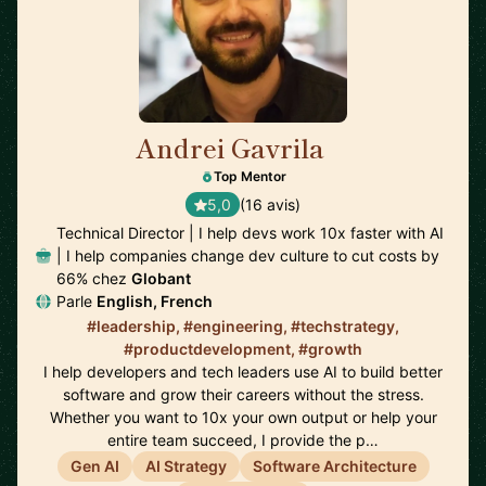
Andrei Gavrila
🇫🇷
Top Mentor
5,0
(16 avis)
Technical Director | I help devs work 10x faster with AI
| I help companies change dev culture to cut costs by
66% chez
Globant
Parle
English, French
#leadership, #engineering, #techstrategy,
#productdevelopment, #growth
I help developers and tech leaders use AI to build better
software and grow their careers without the stress.
Whether you want to 10x your own output or help your
entire team succeed, I provide the p…
Gen AI
AI Strategy
Software Architecture