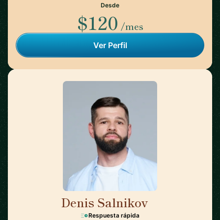
Desde
$120
/mes
Ver Perfil
Denis Salnikov
🇵🇱
Respuesta rápida