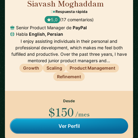
Siavash Moghaddam
🇸🇪
Respuesta rápida
5,0
(17 comentarios)
Senior Product Manager de
PayPal
Habla
English, Persian
I enjoy assisting individuals in their personal and
professional development, which makes me feel both
fulfilled and productive. Over the past three years, I have
mentored junior product managers and…
Growth
Scaling
Product Management
Refinement
Desde
$150
/mes
Ver Perfil