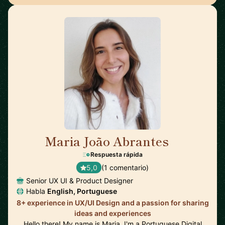
Maria João Abrantes
🇵🇹
Respuesta rápida
5,0
(1 comentario)
Senior UX UI & Product Designer
Habla
English, Portuguese
8+ experience in UX/UI Design and a passion for sharing
ideas and experiences
Hello there! My name is Maria, I'm a Portuguese Digital