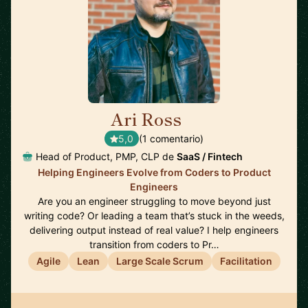
Ari Ross
🇺🇸
5,0
(1 comentario)
Head of Product, PMP, CLP de
SaaS / Fintech
Helping Engineers Evolve from Coders to Product
Engineers
Are you an engineer struggling to move beyond just
writing code? Or leading a team that’s stuck in the weeds,
delivering output instead of real value? I help engineers
transition from coders to Pr…
Agile
Lean
Large Scale Scrum
Facilitation