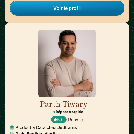
Voir le profil
Parth Tiwary
🇳🇱
Réponse rapide
5,0
(15 avis)
Product & Data chez
JetBrains
Parle
English, Hindi