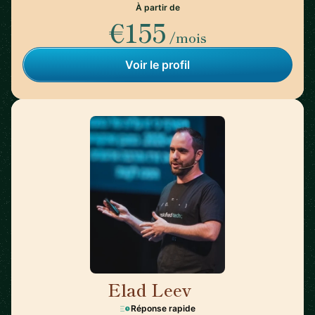
À partir de
€155
/mois
Voir le profil
Elad Leev
🇬🇧
Réponse rapide