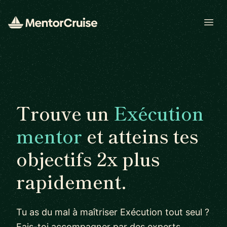
Open
Trouve un
Exécution
mentor
et atteins tes
objectifs 2x plus
rapidement.
Tu as du mal à maîtriser Exécution tout seul ?
Fais-toi accompagner par des experts