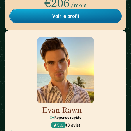
€206
/mois
Voir le profil
Evan Rawn
🇺🇸
Réponse rapide
5,0
(3 avis)