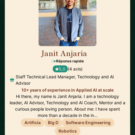
Janit Anjaria
🇺🇸
Réponse rapide
5,0
(4 avis)
Staff Technical Lead Manager, Technology and AI
Advisor
10+ years of experience in Applied AI at scale
Hi there, my name is Janit Anjaria. I am a technology
leader, AI Advisor, Technology and AI Coach, Mentor and a
curious people loving person. About me: I have spent
more than a decade in the in…
Artificia
Big D
Software Engineering
Robotics